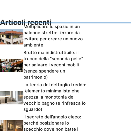
Articoli recenti
Moltiplicare lo spazio in un
balcone stretto: l’errore da
evitare per creare un nuovo
ambiente
Brutto ma indistruttibile: il
trucco della “seconda pelle”
per salvare i vecchi mobili
(senza spendere un
patrimonio)
La teoria del dettaglio freddo:
l’elemento minimalista che
spezza la monotonia del
vecchio bagno (e rinfresca lo
sguardo)
Il segreto dell’angolo cieco:
perché posizionare lo
specchio dove non batte il