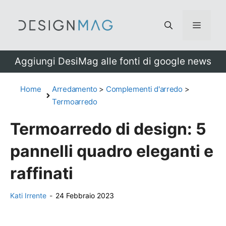
Vai
al
Menu
contenuto
Aggiungi DesiMag alle fonti di google news
Home
Arredamento
>
Complementi d'arredo
>
Termoarredo
Termoarredo di design: 5
pannelli quadro eleganti e
raffinati
Kati Irrente
-
24 Febbraio 2023