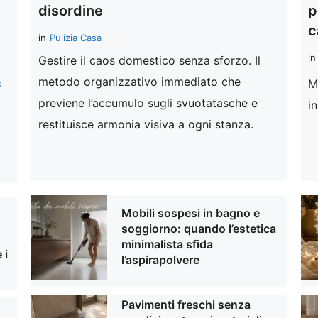
disordine
p
c
in
Pulizia Casa
in
Gestire il caos domestico senza sforzo. Il
metodo organizzativo immediato che
M
o
previene l’accumulo sugli svuotatasche e
i
restituisce armonia visiva a ogni stanza.
Mobili sospesi in bagno e
soggiorno: quando l’estetica
minimalista sfida
 i
l’aspirapolvere
Pavimenti freschi senza