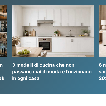
on
3 modelli di cucina che non
6 m
passano mai di moda e funzionano
sar
ek
in ogni casa
20