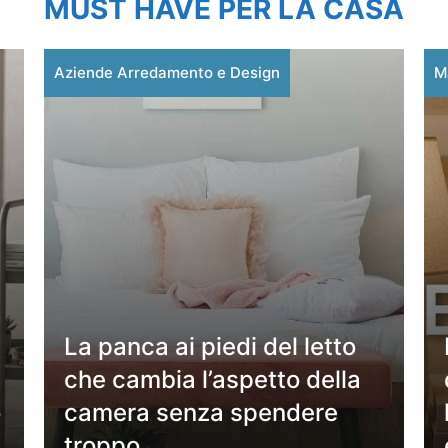
MUST HAVE PER LA CASA
Aziende Arredamento e Design
M
La panca ai piedi del letto
che cambia l’aspetto della
o
camera senza spendere
troppo