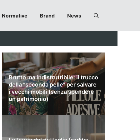
Normative
Brand
News
Brutto ma indistruttibile: il trucco
della “seconda pelle” per salvare
i vecchi mobili (senza spendere
un patrimonio)
La teoria del dettaglio freddo: