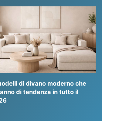
odelli di divano moderno che
anno di tendenza in tutto il
26