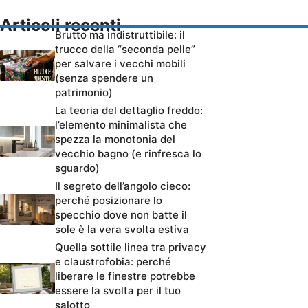
Articoli recenti
Brutto ma indistruttibile: il
trucco della “seconda pelle”
per salvare i vecchi mobili
(senza spendere un
patrimonio)
La teoria del dettaglio freddo:
l’elemento minimalista che
spezza la monotonia del
vecchio bagno (e rinfresca lo
sguardo)
Il segreto dell’angolo cieco:
perché posizionare lo
specchio dove non batte il
sole è la vera svolta estiva
Quella sottile linea tra privacy
e claustrofobia: perché
liberare le finestre potrebbe
essere la svolta per il tuo
salotto