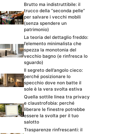
Brutto ma indistruttibile: il
trucco della “seconda pelle”
per salvare i vecchi mobili
(senza spendere un
patrimonio)
La teoria del dettaglio freddo:
l’elemento minimalista che
spezza la monotonia del
vecchio bagno (e rinfresca lo
sguardo)
Il segreto dell’angolo cieco:
perché posizionare lo
specchio dove non batte il
sole è la vera svolta estiva
Quella sottile linea tra privacy
e claustrofobia: perché
liberare le finestre potrebbe
essere la svolta per il tuo
salotto
Trasparenze rinfrescanti: il