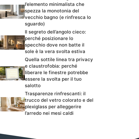
l’elemento minimalista che
spezza la monotonia del
vecchio bagno (e rinfresca lo
sguardo)
Il segreto dell’angolo cieco:
perché posizionare lo
specchio dove non batte il
sole è la vera svolta estiva
Quella sottile linea tra privacy
e claustrofobia: perché
liberare le finestre potrebbe
essere la svolta per il tuo
salotto
Trasparenze rinfrescanti: il
trucco del vetro colorato e del
plexiglass per alleggerire
l’arredo nei mesi caldi