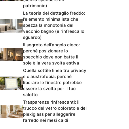
patrimonio)
La teoria del dettaglio freddo:
l’elemento minimalista che
spezza la monotonia del
vecchio bagno (e rinfresca lo
sguardo)
Il segreto dell’angolo cieco:
perché posizionare lo
specchio dove non batte il
sole è la vera svolta estiva
Quella sottile linea tra privacy
e claustrofobia: perché
liberare le finestre potrebbe
essere la svolta per il tuo
salotto
Trasparenze rinfrescanti: il
trucco del vetro colorato e del
plexiglass per alleggerire
l’arredo nei mesi caldi