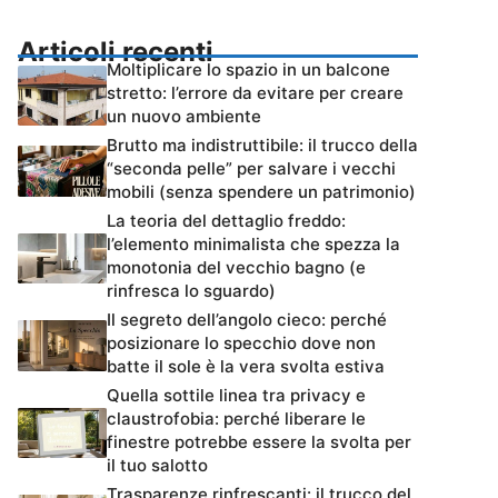
Articoli recenti
Moltiplicare lo spazio in un balcone
stretto: l’errore da evitare per creare
un nuovo ambiente
Brutto ma indistruttibile: il trucco della
“seconda pelle” per salvare i vecchi
mobili (senza spendere un patrimonio)
La teoria del dettaglio freddo:
l’elemento minimalista che spezza la
monotonia del vecchio bagno (e
rinfresca lo sguardo)
Il segreto dell’angolo cieco: perché
posizionare lo specchio dove non
batte il sole è la vera svolta estiva
Quella sottile linea tra privacy e
claustrofobia: perché liberare le
finestre potrebbe essere la svolta per
il tuo salotto
Trasparenze rinfrescanti: il trucco del