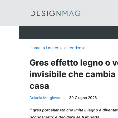
Vai
al
contenuto
Home
I materiali di tendenza
Gres effetto legno o v
invisibile che cambia
casa
Delania Margiovanni
-
30 Giugno 2026
Il gres porcellanato che imita il legno è diventa
riconoscerlo: è decidere se ti importa.