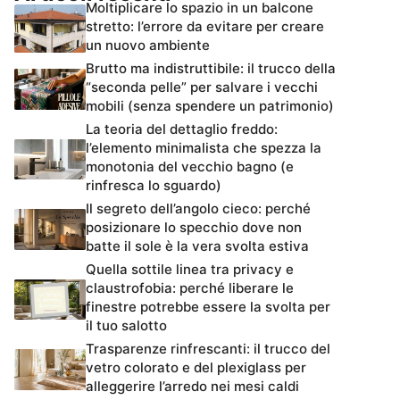
Moltiplicare lo spazio in un balcone
stretto: l’errore da evitare per creare
un nuovo ambiente
Brutto ma indistruttibile: il trucco della
“seconda pelle” per salvare i vecchi
mobili (senza spendere un patrimonio)
La teoria del dettaglio freddo:
l’elemento minimalista che spezza la
monotonia del vecchio bagno (e
rinfresca lo sguardo)
Il segreto dell’angolo cieco: perché
posizionare lo specchio dove non
batte il sole è la vera svolta estiva
Quella sottile linea tra privacy e
claustrofobia: perché liberare le
finestre potrebbe essere la svolta per
il tuo salotto
Trasparenze rinfrescanti: il trucco del
vetro colorato e del plexiglass per
alleggerire l’arredo nei mesi caldi