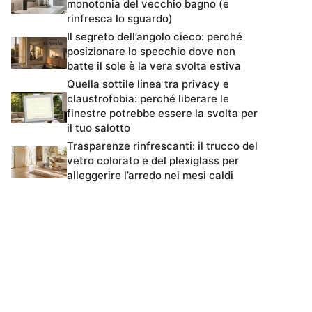
monotonia del vecchio bagno (e
rinfresca lo sguardo)
Il segreto dell’angolo cieco: perché
posizionare lo specchio dove non
batte il sole è la vera svolta estiva
Quella sottile linea tra privacy e
claustrofobia: perché liberare le
finestre potrebbe essere la svolta per
il tuo salotto
Trasparenze rinfrescanti: il trucco del
vetro colorato e del plexiglass per
alleggerire l’arredo nei mesi caldi