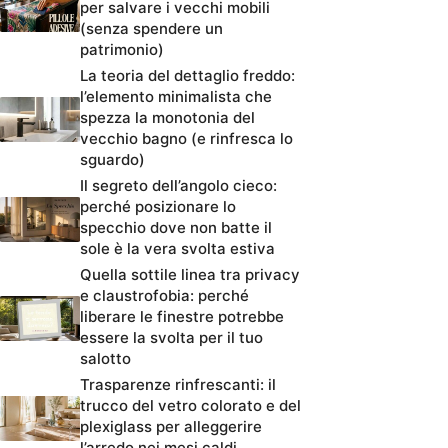
per salvare i vecchi mobili
(senza spendere un
patrimonio)
La teoria del dettaglio freddo:
l’elemento minimalista che
spezza la monotonia del
vecchio bagno (e rinfresca lo
sguardo)
Il segreto dell’angolo cieco:
perché posizionare lo
specchio dove non batte il
sole è la vera svolta estiva
Quella sottile linea tra privacy
e claustrofobia: perché
liberare le finestre potrebbe
essere la svolta per il tuo
salotto
Trasparenze rinfrescanti: il
trucco del vetro colorato e del
plexiglass per alleggerire
l’arredo nei mesi caldi