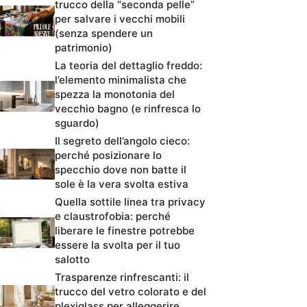
trucco della “seconda pelle”
per salvare i vecchi mobili
(senza spendere un
patrimonio)
La teoria del dettaglio freddo:
l’elemento minimalista che
spezza la monotonia del
vecchio bagno (e rinfresca lo
sguardo)
Il segreto dell’angolo cieco:
perché posizionare lo
specchio dove non batte il
sole è la vera svolta estiva
Quella sottile linea tra privacy
e claustrofobia: perché
liberare le finestre potrebbe
essere la svolta per il tuo
salotto
Trasparenze rinfrescanti: il
trucco del vetro colorato e del
plexiglass per alleggerire