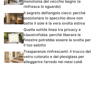
monotonia del vecchio bagno (e
rinfresca lo sguardo)
Il segreto dell’angolo cieco: perché
posizionare lo specchio dove non
batte il sole è la vera svolta estiva
Quella sottile linea tra privacy e
claustrofobia: perché liberare le
finestre potrebbe essere la svolta per
il tuo salotto
Trasparenze rinfrescanti: il trucco del
vetro colorato e del plexiglass per
alleggerire l’arredo nei mesi caldi