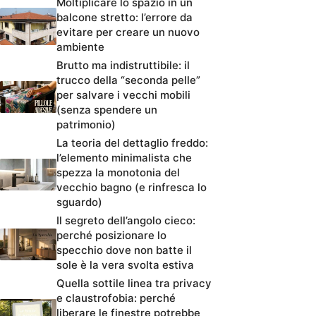
Moltiplicare lo spazio in un
balcone stretto: l’errore da
evitare per creare un nuovo
ambiente
Brutto ma indistruttibile: il
trucco della “seconda pelle”
per salvare i vecchi mobili
(senza spendere un
patrimonio)
La teoria del dettaglio freddo:
l’elemento minimalista che
spezza la monotonia del
vecchio bagno (e rinfresca lo
sguardo)
Il segreto dell’angolo cieco:
perché posizionare lo
specchio dove non batte il
sole è la vera svolta estiva
Quella sottile linea tra privacy
e claustrofobia: perché
liberare le finestre potrebbe