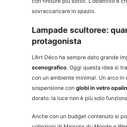
con finiture più sottili. L’obiettivo è 
sovraccaricare lo spazio.
Lampade scultoree: quan
protagonista
L’Art Déco ha sempre dato grande im
scenografico
. Oggi questa idea si t
con un ambiente minimal. Un arco in m
sospensione con
globi in vetro opali
dorato: la luce non è più solo funziona
Anche con un budget contenuto si pos
collezioni di Maisons du Monde e W