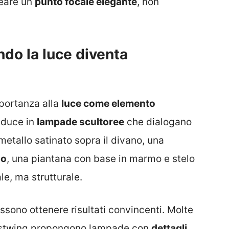
creare un
punto focale elegante
, non
do la luce diventa
portanza alla
luce come elemento
raduce in
lampade scultoree
che dialogano
etallo satinato sopra il divano, una
no
, una piantana con base in marmo e stelo
le, ma strutturale.
sono ottenere risultati convincenti. Molte
estwing propongono lampade con
dettagli