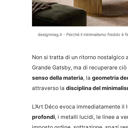
designmag.it - Perché il minimalismo freddo è fin
Non si tratta di un ritorno nostalgico 
Grande Gatsby, ma di recuperare ciò c
senso della materia
, la
geometria de
attraverso la
disciplina del minimal
L’Art Déco evoca immediatamente il l
profondi
, i metalli lucidi, le linee a 
imposto ordine, sottrazione, spazi res