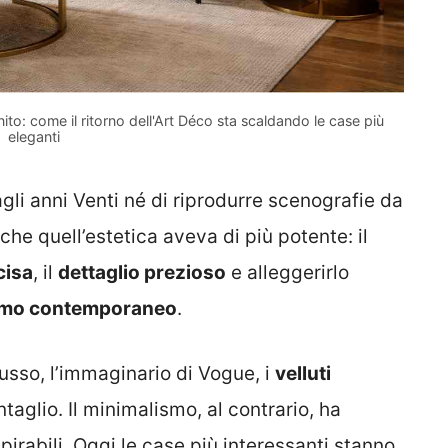
ito: come il ritorno dell'Art Déco sta scaldando le case più
eleganti
agli anni Venti né di riprodurre scenografie da
he quell’estetica aveva di più potente: il
cisa
, il
dettaglio prezioso
e alleggerirlo
ismo contemporaneo
.
usso, l’immaginario di Vogue, i
velluti
ventaglio. Il minimalismo, al contrario, ha
pirabili. Oggi le case più interessanti stanno