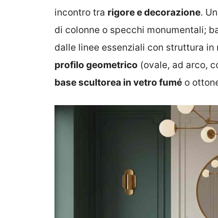
incontro tra
rigore e decorazione
. U
di colonne o specchi monumentali; 
dalle linee essenziali con struttura i
profilo geometrico
(ovale, ad arco, c
base scultorea in vetro fumé
o otton