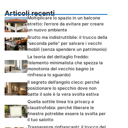
Articoli recenti
Moltiplicare lo spazio in un balcone
stretto: l’errore da evitare per creare
un nuovo ambiente
Brutto ma indistruttibile: il trucco della
“seconda pelle” per salvare i vecchi
mobili (senza spendere un patrimonio)
La teoria del dettaglio freddo:
l’elemento minimalista che spezza la
monotonia del vecchio bagno (e
rinfresca lo sguardo)
Il segreto dell’angolo cieco: perché
posizionare lo specchio dove non
batte il sole è la vera svolta estiva
Quella sottile linea tra privacy e
claustrofobia: perché liberare le
finestre potrebbe essere la svolta per
il tuo salotto
Trasparenze rinfrescanti: il trucco del