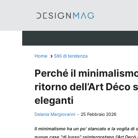
Vai
al
contenuto
Home
Stili di tendenza
Perché il minimalismo 
ritorno dell’Art Déco 
eleganti
Delania Margiovanni
-
25 Febbraio 2026
Il minimalismo ha un po' stancato e la voglia di 
nuove case "di lusso" reinterpretano l'Art Decò