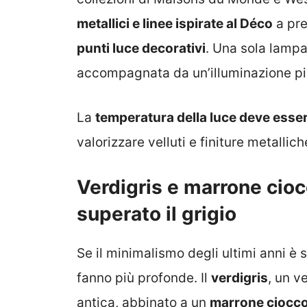
metallici e linee ispirate al Déco
a pre
punti luce decorativi
. Una sola lampa
accompagnata da un’illuminazione più
La
temperatura della luce deve esse
valorizzare velluti e finiture metallich
Verdigris e marrone cioc
superato il grigio
Se il minimalismo degli ultimi anni è s
fanno più profonde. Il
verdigris
, un v
antica, abbinato a un
marrone ciocco