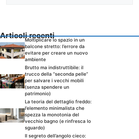
Articoli recenti
Moltiplicare lo spazio in un
balcone stretto: l’errore da
evitare per creare un nuovo
ambiente
Brutto ma indistruttibile: il
trucco della “seconda pelle”
per salvare i vecchi mobili
(senza spendere un
patrimonio)
La teoria del dettaglio freddo:
l’elemento minimalista che
spezza la monotonia del
vecchio bagno (e rinfresca lo
sguardo)
Il segreto dell’angolo cieco: