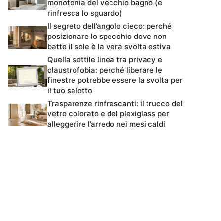
monotonia del vecchio bagno (e
rinfresca lo sguardo)
Il segreto dell’angolo cieco: perché
posizionare lo specchio dove non
batte il sole è la vera svolta estiva
Quella sottile linea tra privacy e
claustrofobia: perché liberare le
finestre potrebbe essere la svolta per
il tuo salotto
Trasparenze rinfrescanti: il trucco del
vetro colorato e del plexiglass per
alleggerire l’arredo nei mesi caldi