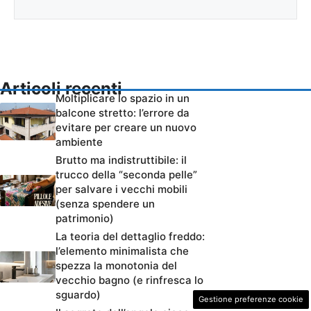
Articoli recenti
Moltiplicare lo spazio in un
balcone stretto: l’errore da
evitare per creare un nuovo
ambiente
Brutto ma indistruttibile: il
trucco della “seconda pelle”
per salvare i vecchi mobili
(senza spendere un
patrimonio)
La teoria del dettaglio freddo:
l’elemento minimalista che
spezza la monotonia del
vecchio bagno (e rinfresca lo
sguardo)
Gestione preferenze cookie