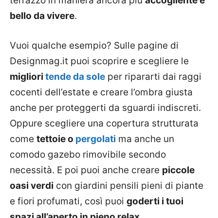
terrazzo in maniera ancora più
accogliente e
bello da vivere
.
Vuoi qualche esempio? Sulle pagine di
Designmag.it puoi scoprire e scegliere le
migliori
tende da sole
per ripararti dai raggi
cocenti dell’estate e creare l’ombra giusta
anche per proteggerti da sguardi indiscreti.
Oppure scegliere una copertura strutturata
come
tettoie o
pergolati
ma anche un
comodo gazebo rimovibile secondo
necessità. E poi puoi anche creare
piccole
oasi verdi
con giardini pensili pieni di piante
e fiori profumati, così puoi
goderti i tuoi
spazi all’aperto in pieno relax
.