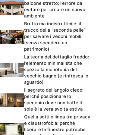
balcone stretto: l’errore da
evitare per creare un nuovo
ambiente
Brutto ma indistruttibile: il
trucco della “seconda pelle”
per salvare i vecchi mobili
(senza spendere un
patrimonio)
La teoria del dettaglio freddo:
l’elemento minimalista che
spezza la monotonia del
vecchio bagno (e rinfresca lo
sguardo)
Il segreto dell’angolo cieco:
perché posizionare lo
specchio dove non batte il
sole è la vera svolta estiva
Quella sottile linea tra privacy
e claustrofobia: perché
liberare le finestre potrebbe