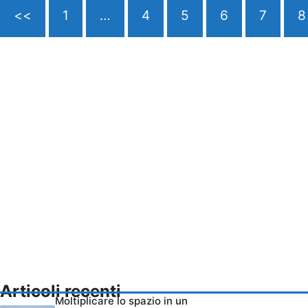
<<
1
…
4
5
6
7
8
Articoli recenti
Moltiplicare lo spazio in un