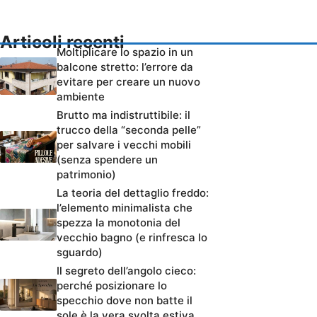
Articoli recenti
Moltiplicare lo spazio in un
balcone stretto: l’errore da
evitare per creare un nuovo
ambiente
Brutto ma indistruttibile: il
trucco della “seconda pelle”
per salvare i vecchi mobili
(senza spendere un
patrimonio)
La teoria del dettaglio freddo:
l’elemento minimalista che
spezza la monotonia del
vecchio bagno (e rinfresca lo
sguardo)
Il segreto dell’angolo cieco:
perché posizionare lo
specchio dove non batte il
sole è la vera svolta estiva