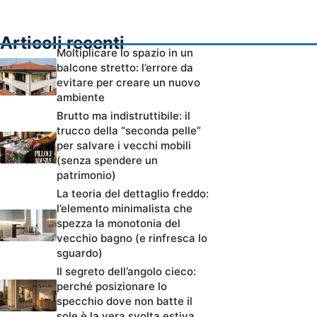
Articoli recenti
Moltiplicare lo spazio in un
balcone stretto: l’errore da
evitare per creare un nuovo
ambiente
Brutto ma indistruttibile: il
trucco della “seconda pelle”
per salvare i vecchi mobili
(senza spendere un
patrimonio)
La teoria del dettaglio freddo:
l’elemento minimalista che
spezza la monotonia del
vecchio bagno (e rinfresca lo
sguardo)
Il segreto dell’angolo cieco:
perché posizionare lo
specchio dove non batte il
sole è la vera svolta estiva