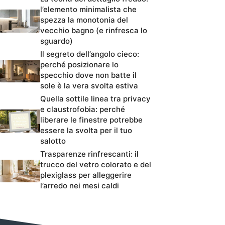
l’elemento minimalista che
spezza la monotonia del
vecchio bagno (e rinfresca lo
sguardo)
Il segreto dell’angolo cieco:
perché posizionare lo
specchio dove non batte il
sole è la vera svolta estiva
Quella sottile linea tra privacy
e claustrofobia: perché
liberare le finestre potrebbe
essere la svolta per il tuo
salotto
Trasparenze rinfrescanti: il
trucco del vetro colorato e del
plexiglass per alleggerire
l’arredo nei mesi caldi