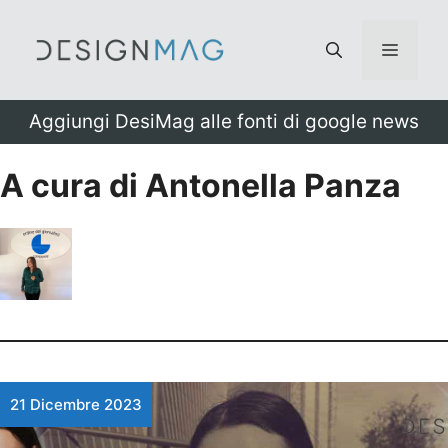
Vai
al
Menu
contenuto
Aggiungi DesiMag alle fonti di google news
A cura di Antonella Panza
21 Dicembre 2023