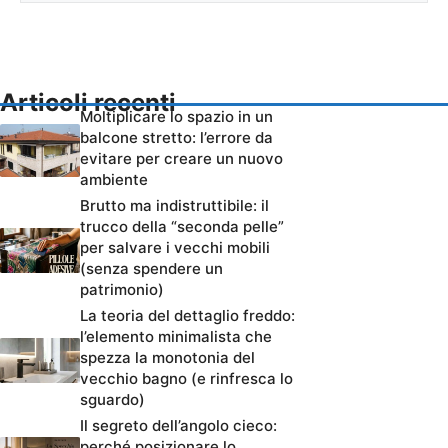
Articoli recenti
Moltiplicare lo spazio in un
balcone stretto: l’errore da
evitare per creare un nuovo
ambiente
Brutto ma indistruttibile: il
trucco della “seconda pelle”
per salvare i vecchi mobili
(senza spendere un
patrimonio)
La teoria del dettaglio freddo:
l’elemento minimalista che
spezza la monotonia del
vecchio bagno (e rinfresca lo
sguardo)
Il segreto dell’angolo cieco:
perché posizionare lo