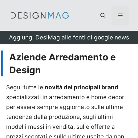
Vai
al
Menu
contenuto
Aggiungi DesiMag alle fonti di google news
Aziende Arredamento e
Design
Segui tutte le
novità dei principali brand
specializzati in arredamento e home decor
per essere sempre aggiornato sulle ultime
tendenze della produzione, sugli ultimi
modelli messi in vendita, sulle offerte a
prezzi scontati e sulle ultime uscite da non