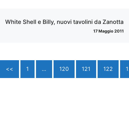
White Shell e Billy, nuovi tavolini da Zanotta
17 Maggio 2011
<<
1
…
120
121
122
1