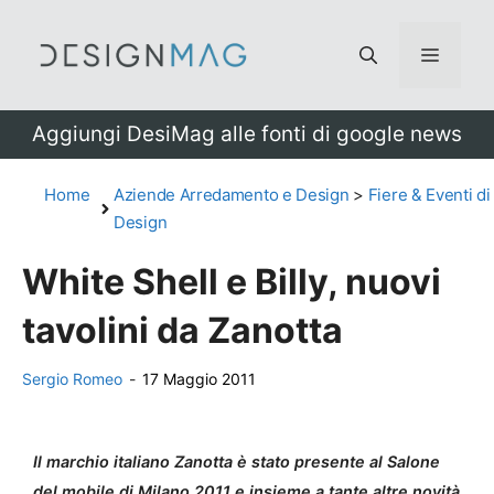
Vai
al
Menu
contenuto
Aggiungi DesiMag alle fonti di google news
Home
Aziende Arredamento e Design
>
Fiere & Eventi di
Design
White Shell e Billy, nuovi
tavolini da Zanotta
Sergio Romeo
-
17 Maggio 2011
Il marchio italiano Zanotta è stato presente al Salone
del mobile di Milano 2011 e insieme a tante altre novità