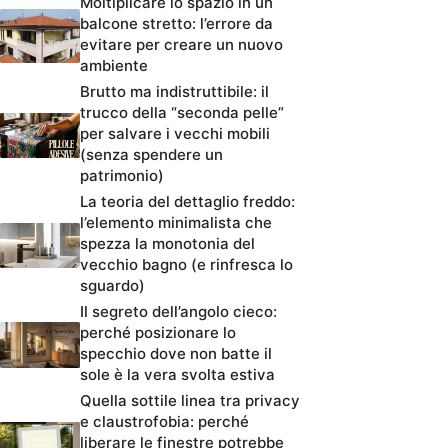
Moltiplicare lo spazio in un
balcone stretto: l’errore da
evitare per creare un nuovo
ambiente
Brutto ma indistruttibile: il
trucco della “seconda pelle”
per salvare i vecchi mobili
(senza spendere un
patrimonio)
La teoria del dettaglio freddo:
l’elemento minimalista che
spezza la monotonia del
vecchio bagno (e rinfresca lo
sguardo)
Il segreto dell’angolo cieco:
perché posizionare lo
specchio dove non batte il
sole è la vera svolta estiva
Quella sottile linea tra privacy
e claustrofobia: perché
liberare le finestre potrebbe