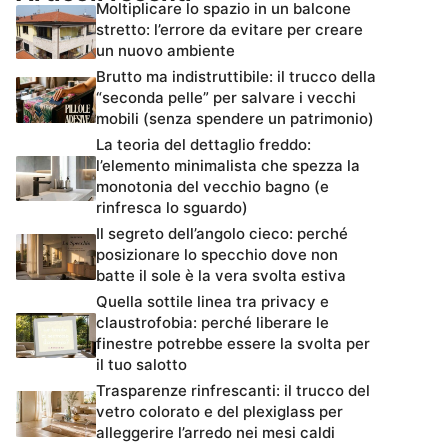
Moltiplicare lo spazio in un balcone
stretto: l’errore da evitare per creare
un nuovo ambiente
Brutto ma indistruttibile: il trucco della
“seconda pelle” per salvare i vecchi
mobili (senza spendere un patrimonio)
La teoria del dettaglio freddo:
l’elemento minimalista che spezza la
monotonia del vecchio bagno (e
rinfresca lo sguardo)
Il segreto dell’angolo cieco: perché
posizionare lo specchio dove non
batte il sole è la vera svolta estiva
Quella sottile linea tra privacy e
claustrofobia: perché liberare le
finestre potrebbe essere la svolta per
il tuo salotto
Trasparenze rinfrescanti: il trucco del
vetro colorato e del plexiglass per
alleggerire l’arredo nei mesi caldi