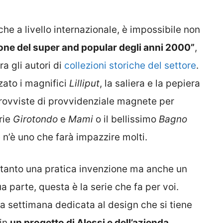
nche a livello internazionale, è impossibile non
one del super and popular degli anni 2000”
,
ra gli autori di
collezioni storiche del settore
.
zzato i magnifici
Lilliput
, la saliera e la pepiera
provviste di provvidenziale magnete per
erie
Girotondo
e
Mami
o il bellissimo
Bagno
e n’è uno che farà impazzire molti.
oltanto una pratica invenzione ma anche un
a parte, questa è la serie che fa per voi.
la settimana dedicata al design che si tiene
 in
un progetto di Alessi e dell’azienda