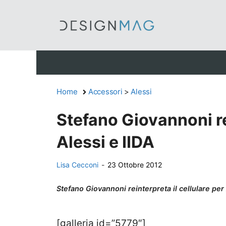
Vai
al
contenuto
Home
Accessori
>
Alessi
Stefano Giovannoni re
Alessi e IIDA
Lisa Cecconi
-
23 Ottobre 2012
Stefano Giovannoni reinterpreta il cellulare per 
[galleria id=”5779″]