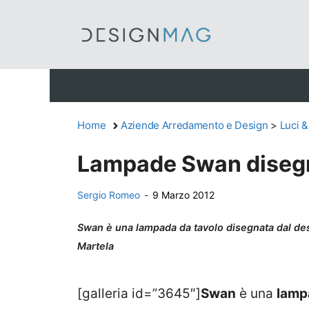
Vai
al
contenuto
Home
Aziende Arredamento e Design
>
Luci 
Lampade Swan disegn
Sergio Romeo
-
9 Marzo 2012
Swan è una lampada da tavolo disegnata dal des
Martela
[galleria id=”3645″]
Swan
è una
lam