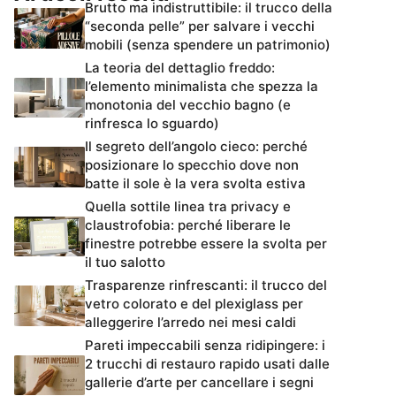
Brutto ma indistruttibile: il trucco della
“seconda pelle” per salvare i vecchi
mobili (senza spendere un patrimonio)
La teoria del dettaglio freddo:
l’elemento minimalista che spezza la
monotonia del vecchio bagno (e
rinfresca lo sguardo)
Il segreto dell’angolo cieco: perché
posizionare lo specchio dove non
batte il sole è la vera svolta estiva
Quella sottile linea tra privacy e
claustrofobia: perché liberare le
finestre potrebbe essere la svolta per
il tuo salotto
Trasparenze rinfrescanti: il trucco del
vetro colorato e del plexiglass per
alleggerire l’arredo nei mesi caldi
Pareti impeccabili senza ridipingere: i
2 trucchi di restauro rapido usati dalle
gallerie d’arte per cancellare i segni