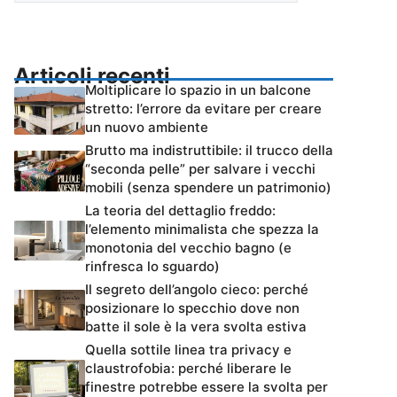
Articoli recenti
Moltiplicare lo spazio in un balcone
stretto: l’errore da evitare per creare
un nuovo ambiente
Brutto ma indistruttibile: il trucco della
“seconda pelle” per salvare i vecchi
mobili (senza spendere un patrimonio)
La teoria del dettaglio freddo:
l’elemento minimalista che spezza la
monotonia del vecchio bagno (e
rinfresca lo sguardo)
Il segreto dell’angolo cieco: perché
posizionare lo specchio dove non
batte il sole è la vera svolta estiva
Quella sottile linea tra privacy e
claustrofobia: perché liberare le
finestre potrebbe essere la svolta per