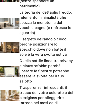
(senza spendere un
patrimonio)
La teoria del dettaglio freddo:
l’elemento minimalista che
spezza la monotonia del
vecchio bagno (e rinfresca lo
sguardo)
Il segreto dell’angolo cieco:
perché posizionare lo
specchio dove non batte il
sole è la vera svolta estiva
Quella sottile linea tra privacy
e claustrofobia: perché
liberare le finestre potrebbe
essere la svolta per il tuo
salotto
Trasparenze rinfrescanti: il
trucco del vetro colorato e del
plexiglass per alleggerire
l’arredo nei mesi caldi