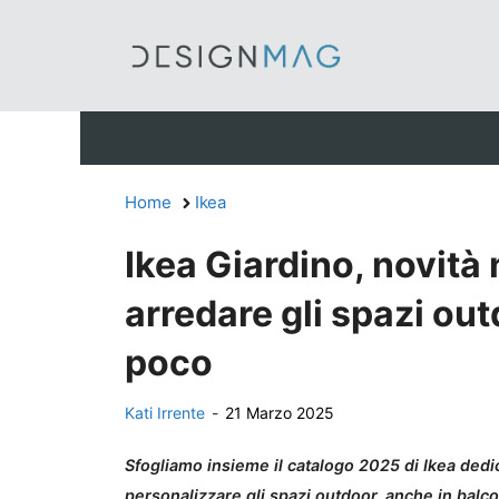
Vai
al
contenuto
Home
Ikea
Ikea Giardino, novità
arredare gli spazi ou
poco
Kati Irrente
-
21 Marzo 2025
Sfogliamo insieme il catalogo 2025 di Ikea dedic
personalizzare gli spazi outdoor, anche in balcon