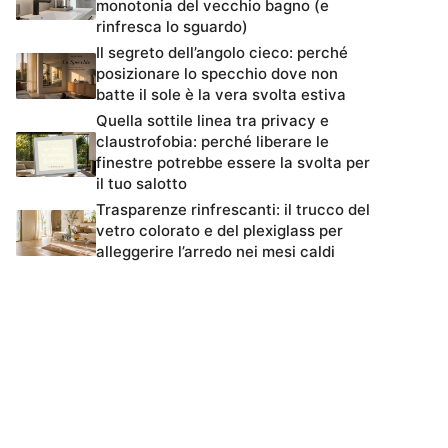
monotonia del vecchio bagno (e
rinfresca lo sguardo)
Il segreto dell’angolo cieco: perché
posizionare lo specchio dove non
batte il sole è la vera svolta estiva
Quella sottile linea tra privacy e
claustrofobia: perché liberare le
finestre potrebbe essere la svolta per
il tuo salotto
Trasparenze rinfrescanti: il trucco del
vetro colorato e del plexiglass per
alleggerire l’arredo nei mesi caldi