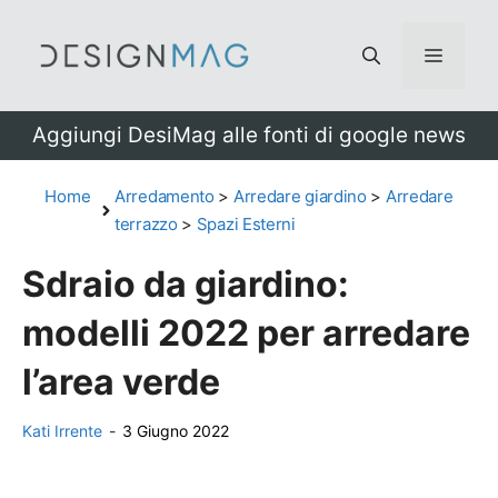
Vai
al
Menu
contenuto
Aggiungi DesiMag alle fonti di google news
Home
Arredamento
>
Arredare giardino
>
Arredare
terrazzo
>
Spazi Esterni
Sdraio da giardino:
modelli 2022 per arredare
l’area verde
Kati Irrente
-
3 Giugno 2022