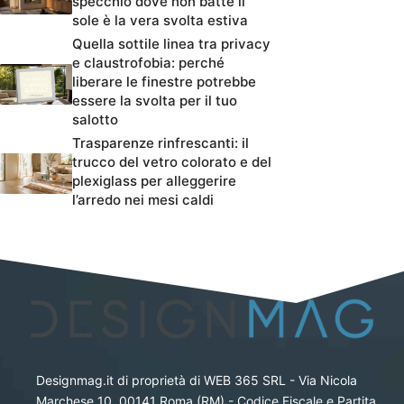
specchio dove non batte il
sole è la vera svolta estiva
Quella sottile linea tra privacy
e claustrofobia: perché
liberare le finestre potrebbe
essere la svolta per il tuo
salotto
Trasparenze rinfrescanti: il
trucco del vetro colorato e del
plexiglass per alleggerire
l’arredo nei mesi caldi
Designmag.it di proprietà di WEB 365 SRL - Via Nicola
Marchese 10, 00141 Roma (RM) - Codice Fiscale e Partita