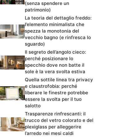
(senza spendere un
patrimonio)
La teoria del dettaglio freddo:
l’elemento minimalista che
spezza la monotonia del
vecchio bagno (e rinfresca lo
sguardo)
Il segreto dell’angolo cieco:
perché posizionare lo
specchio dove non batte il
sole è la vera svolta estiva
Quella sottile linea tra privacy
e claustrofobia: perché
liberare le finestre potrebbe
essere la svolta per il tuo
salotto
Trasparenze rinfrescanti: il
trucco del vetro colorato e del
plexiglass per alleggerire
l’arredo nei mesi caldi