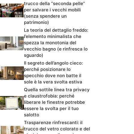
trucco della “seconda pelle”
per salvare i vecchi mobili
(senza spendere un
patrimonio)
La teoria del dettaglio freddo:
l’elemento minimalista che
spezza la monotonia del
vecchio bagno (e rinfresca lo
sguardo)
Il segreto dell’angolo cieco:
perché posizionare lo
specchio dove non batte il
sole è la vera svolta estiva
Quella sottile linea tra privacy
e claustrofobia: perché
liberare le finestre potrebbe
essere la svolta per il tuo
salotto
Trasparenze rinfrescanti: il
trucco del vetro colorato e del