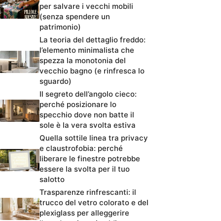
per salvare i vecchi mobili
(senza spendere un
patrimonio)
La teoria del dettaglio freddo:
l’elemento minimalista che
spezza la monotonia del
vecchio bagno (e rinfresca lo
sguardo)
Il segreto dell’angolo cieco:
perché posizionare lo
specchio dove non batte il
sole è la vera svolta estiva
Quella sottile linea tra privacy
e claustrofobia: perché
liberare le finestre potrebbe
essere la svolta per il tuo
salotto
Trasparenze rinfrescanti: il
trucco del vetro colorato e del
plexiglass per alleggerire