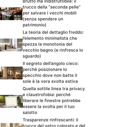
Brutto ma indistruttibile: il
trucco della “seconda pelle”
per salvare i vecchi mobili
(senza spendere un
patrimonio)
La teoria del dettaglio freddo:
l’elemento minimalista che
spezza la monotonia del
vecchio bagno (e rinfresca lo
sguardo)
Il segreto dell’angolo cieco:
perché posizionare lo
specchio dove non batte il
sole è la vera svolta estiva
Quella sottile linea tra privacy
e claustrofobia: perché
liberare le finestre potrebbe
essere la svolta per il tuo
salotto
Trasparenze rinfrescanti: il
trucco del vetro colorato e del