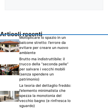
Articoli recenti
Moltiplicare lo spazio in un
balcone stretto: l’errore da
evitare per creare un nuovo
ambiente
Brutto ma indistruttibile: il
trucco della “seconda pelle”
per salvare i vecchi mobili
(senza spendere un
patrimonio)
La teoria del dettaglio freddo:
l’elemento minimalista che
spezza la monotonia del
vecchio bagno (e rinfresca lo
sguardo)