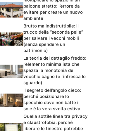
balcone stretto: l’errore da
evitare per creare un nuovo
ambiente
Brutto ma indistruttibile: il
trucco della “seconda pelle”
per salvare i vecchi mobili
(senza spendere un
patrimonio)
La teoria del dettaglio freddo:
l’elemento minimalista che
spezza la monotonia del
vecchio bagno (e rinfresca lo
sguardo)
Il segreto dell’angolo cieco:
perché posizionare lo
specchio dove non batte il
sole è la vera svolta estiva
Quella sottile linea tra privacy
e claustrofobia: perché
liberare le finestre potrebbe