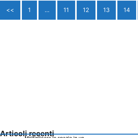
<<
1
…
11
12
13
14
Articoli recenti
Moltiplicare lo spazio in un