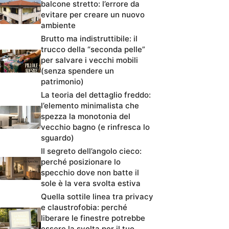
balcone stretto: l’errore da
evitare per creare un nuovo
ambiente
Brutto ma indistruttibile: il
trucco della “seconda pelle”
per salvare i vecchi mobili
(senza spendere un
patrimonio)
La teoria del dettaglio freddo:
l’elemento minimalista che
spezza la monotonia del
vecchio bagno (e rinfresca lo
sguardo)
Il segreto dell’angolo cieco:
perché posizionare lo
specchio dove non batte il
sole è la vera svolta estiva
Quella sottile linea tra privacy
e claustrofobia: perché
liberare le finestre potrebbe
essere la svolta per il tuo