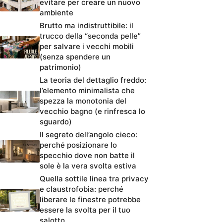
evitare per creare un nuovo
ambiente
Brutto ma indistruttibile: il
trucco della “seconda pelle”
per salvare i vecchi mobili
(senza spendere un
patrimonio)
La teoria del dettaglio freddo:
l’elemento minimalista che
spezza la monotonia del
vecchio bagno (e rinfresca lo
sguardo)
Il segreto dell’angolo cieco:
perché posizionare lo
specchio dove non batte il
sole è la vera svolta estiva
Quella sottile linea tra privacy
e claustrofobia: perché
liberare le finestre potrebbe
essere la svolta per il tuo
salotto