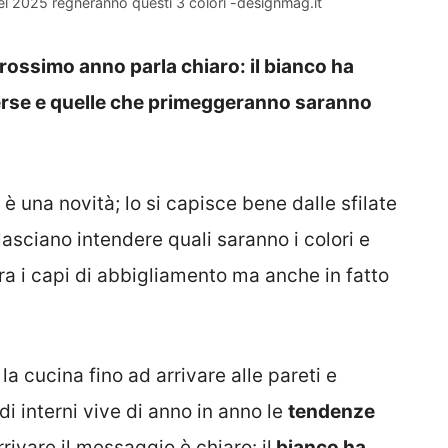
nel 2025 regneranno questi 3 colori -designmag.it
l prossimo anno parla chiaro: il bianco ha
verse e quelle che primeggeranno saranno
 una novità; lo si capisce bene dalle sfilate
asciano intendere quali saranno i colori e
ra i capi di abbigliamento ma anche in fatto
la cucina fino ad arrivare alle pareti e
i interni vive di anno in anno le
tendenze
rivare il messaggio è chiaro: il
bianco ha