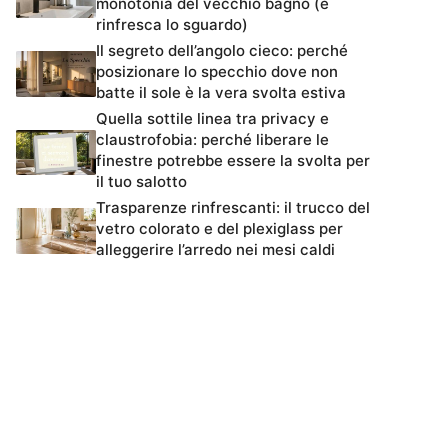
monotonia del vecchio bagno (e
rinfresca lo sguardo)
Il segreto dell’angolo cieco: perché
posizionare lo specchio dove non
batte il sole è la vera svolta estiva
Quella sottile linea tra privacy e
claustrofobia: perché liberare le
finestre potrebbe essere la svolta per
il tuo salotto
Trasparenze rinfrescanti: il trucco del
vetro colorato e del plexiglass per
alleggerire l’arredo nei mesi caldi