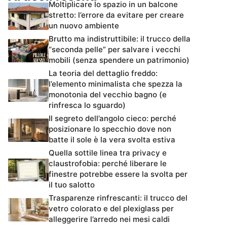
Moltiplicare lo spazio in un balcone
stretto: l’errore da evitare per creare
un nuovo ambiente
Brutto ma indistruttibile: il trucco della
“seconda pelle” per salvare i vecchi
mobili (senza spendere un patrimonio)
La teoria del dettaglio freddo:
l’elemento minimalista che spezza la
monotonia del vecchio bagno (e
rinfresca lo sguardo)
Il segreto dell’angolo cieco: perché
posizionare lo specchio dove non
batte il sole è la vera svolta estiva
Quella sottile linea tra privacy e
claustrofobia: perché liberare le
finestre potrebbe essere la svolta per
il tuo salotto
Trasparenze rinfrescanti: il trucco del
vetro colorato e del plexiglass per
alleggerire l’arredo nei mesi caldi