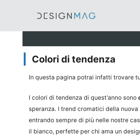
Vai
al
contenuto
Colori di tendenza
In questa pagina potrai infatti trovare tu
I colori di tendenza di quest’anno sono
speranza. I trend cromatici della nuov
entrando sempre di più nelle nostre case
il bianco, perfette per chi ama un design