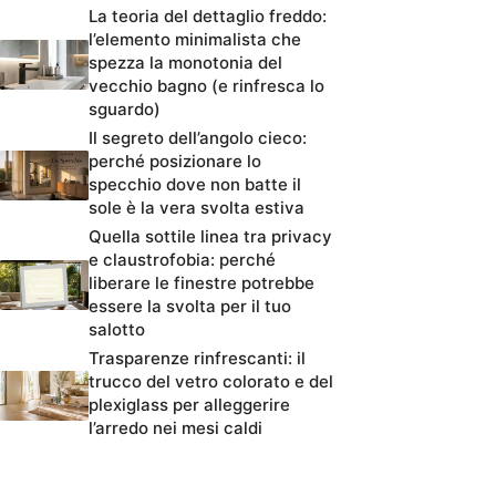
La teoria del dettaglio freddo:
l’elemento minimalista che
spezza la monotonia del
vecchio bagno (e rinfresca lo
sguardo)
Il segreto dell’angolo cieco:
perché posizionare lo
specchio dove non batte il
sole è la vera svolta estiva
Quella sottile linea tra privacy
e claustrofobia: perché
liberare le finestre potrebbe
essere la svolta per il tuo
salotto
Trasparenze rinfrescanti: il
trucco del vetro colorato e del
plexiglass per alleggerire
l’arredo nei mesi caldi