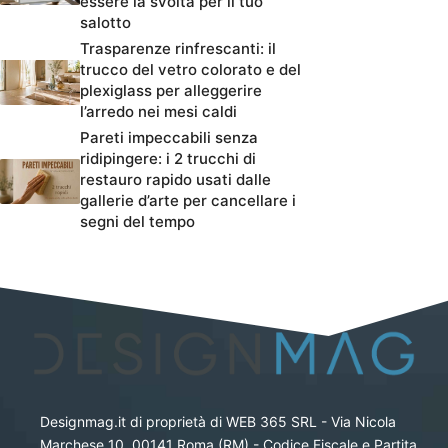
essere la svolta per il tuo
salotto
Trasparenze rinfrescanti: il
trucco del vetro colorato e del
plexiglass per alleggerire
l’arredo nei mesi caldi
Pareti impeccabili senza
ridipingere: i 2 trucchi di
restauro rapido usati dalle
gallerie d’arte per cancellare i
segni del tempo
Designmag.it di proprietà di WEB 365 SRL - Via Nicola
Marchese 10, 00141 Roma (RM) - Codice Fiscale e Partita