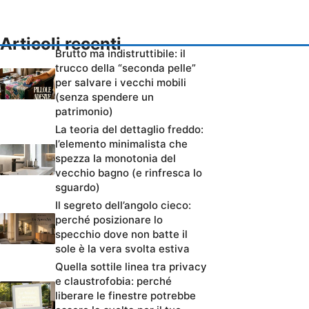
Articoli recenti
Brutto ma indistruttibile: il
trucco della “seconda pelle”
per salvare i vecchi mobili
(senza spendere un
patrimonio)
La teoria del dettaglio freddo:
l’elemento minimalista che
spezza la monotonia del
vecchio bagno (e rinfresca lo
sguardo)
Il segreto dell’angolo cieco:
perché posizionare lo
specchio dove non batte il
sole è la vera svolta estiva
Quella sottile linea tra privacy
e claustrofobia: perché
liberare le finestre potrebbe