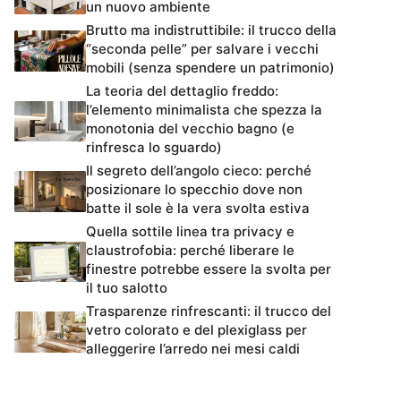
un nuovo ambiente
Brutto ma indistruttibile: il trucco della
“seconda pelle” per salvare i vecchi
mobili (senza spendere un patrimonio)
La teoria del dettaglio freddo:
l’elemento minimalista che spezza la
monotonia del vecchio bagno (e
rinfresca lo sguardo)
Il segreto dell’angolo cieco: perché
posizionare lo specchio dove non
batte il sole è la vera svolta estiva
Quella sottile linea tra privacy e
claustrofobia: perché liberare le
finestre potrebbe essere la svolta per
il tuo salotto
Trasparenze rinfrescanti: il trucco del
vetro colorato e del plexiglass per
alleggerire l’arredo nei mesi caldi