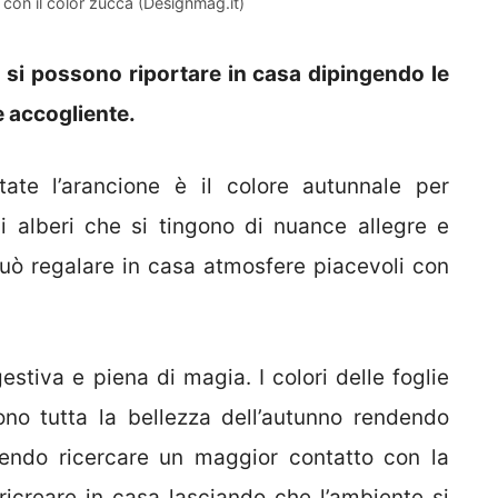
 con il color zucca (Designmag.it)
o si possono riportare in casa dipingendo le
e accogliente.
state l’arancione è il colore autunnale per
li alberi che si tingono di nuance allegre e
può regalare in casa atmosfere piacevoli con
stiva e piena di magia. I colori delle foglie
ono tutta la bellezza dell’autunno rendendo
endo ricercare un maggior contatto con la
ricreare in casa lasciando che l’ambiente si