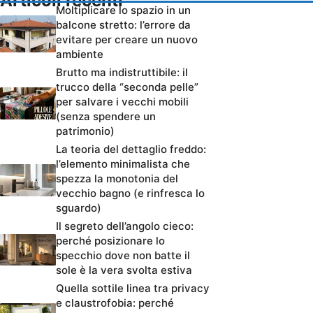
Articoli recenti
Moltiplicare lo spazio in un
balcone stretto: l’errore da
evitare per creare un nuovo
ambiente
Brutto ma indistruttibile: il
trucco della “seconda pelle”
per salvare i vecchi mobili
(senza spendere un
patrimonio)
La teoria del dettaglio freddo:
l’elemento minimalista che
spezza la monotonia del
vecchio bagno (e rinfresca lo
sguardo)
Il segreto dell’angolo cieco:
perché posizionare lo
specchio dove non batte il
sole è la vera svolta estiva
Quella sottile linea tra privacy
e claustrofobia: perché