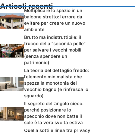
Articoli recenti
Moltiplicare lo spazio in un
balcone stretto: l’errore da
evitare per creare un nuovo
ambiente
Brutto ma indistruttibile: il
trucco della “seconda pelle”
per salvare i vecchi mobili
(senza spendere un
patrimonio)
La teoria del dettaglio freddo:
l’elemento minimalista che
spezza la monotonia del
vecchio bagno (e rinfresca lo
sguardo)
Il segreto dell’angolo cieco:
perché posizionare lo
specchio dove non batte il
sole è la vera svolta estiva
Quella sottile linea tra privacy