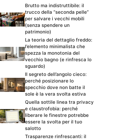
Brutto ma indistruttibile: il
trucco della “seconda pelle”
per salvare i vecchi mobili
(senza spendere un
patrimonio)
La teoria del dettaglio freddo:
l’elemento minimalista che
spezza la monotonia del
vecchio bagno (e rinfresca lo
sguardo)
Il segreto dell’angolo cieco:
perché posizionare lo
specchio dove non batte il
sole è la vera svolta estiva
Quella sottile linea tra privacy
e claustrofobia: perché
liberare le finestre potrebbe
essere la svolta per il tuo
salotto
Trasparenze rinfrescanti: il